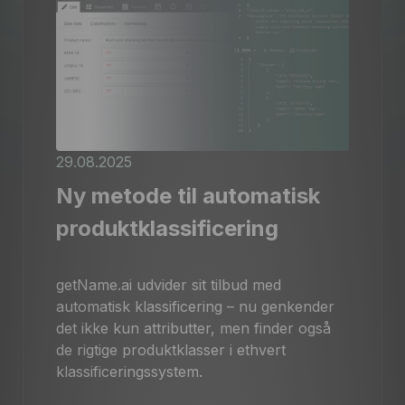
PL
EN
DE
FR
ES
IT
NL
SE
PT
DK
CZ
29.08.2025
Ny metode til automatisk
produktklassificering
getName.ai udvider sit tilbud med
automatisk klassificering – nu genkender
det ikke kun attributter, men finder også
de rigtige produktklasser i ethvert
klassificeringssystem.