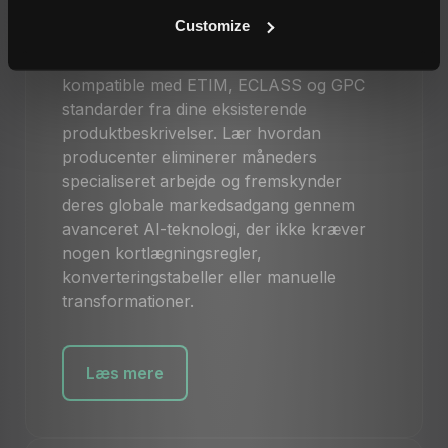
getName.ai transformerer denne
Customize
udfordring ved direkte at generere
brugsklare attributværdier, der er
kompatible med ETIM, ECLASS og GPC
standarder fra dine eksisterende
produktbeskrivelser. Lær hvordan
producenter eliminerer måneders
specialiseret arbejde og fremskynder
deres globale markedsadgang gennem
avanceret AI-teknologi, der ikke kræver
nogen kortlægningsregler,
konverteringstabeller eller manuelle
transformationer.
Læs mere