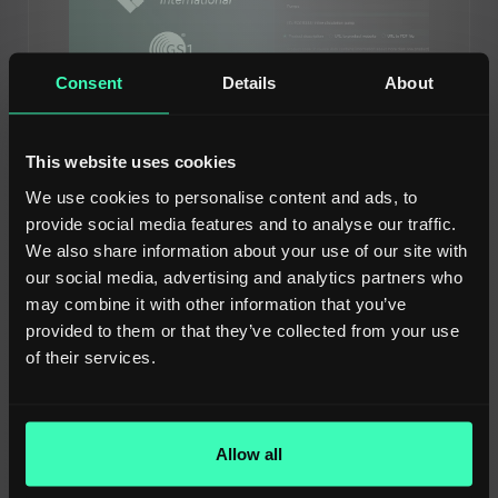
Consent
Details
About
14.03.2025
Komplet løsning for globale
This website uses cookies
producenter: avanceret
We use cookies to personalise content and ads, to
automatisering for ETIM,
provide social media features and to analyse our traffic.
We also share information about your use of our site with
ECLASS og GPC
our social media, advertising and analytics partners who
standarder
may combine it with other information that you’ve
provided to them or that they’ve collected from your use
of their services.
At udvide til internationale markeder
kræver produktdatakompatibilitet med
flere klassifikationsstandarder - en
Allow all
proces, der traditionelt kræver betydelig
ekspertise og ressourcer. Opdag hvordan