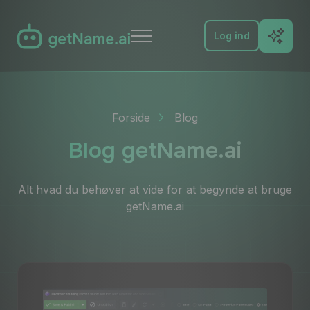
Log ind
Funktioner
Forside
Blog
FAQ
Blog getName.ai
Proev det
Alt hvad du behøver at vide for at begynde at bruge
Docs
getName.ai
Blog
Kontakt