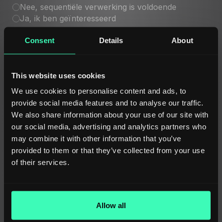
Nee, sequentiële verwerking is voldoende
Ja, ik ben geïnteresseerd
5. Categorieherkenning
Consent
Details
About
Kent u de categorie / klasse van het product
voordat u het verzendt voor het invullen van
This website uses cookies
attributen?
We use cookies to personalise content and ads, to
Ja – ik ken altijd de categorie / klasse van het
product
provide social media features and to analyse our traffic.
Nee – ik heb aanvullende categorieherkenning
We also share information about your use of our site with
nodig
our social media, advertising and analytics partners who
6. Bron van productinformatie
may combine it with other information that you’ve
provided to them or that they’ve collected from your use
In welke vorm zijn de productgegevens
of their services.
beschikbaar?
Teksten – productbeschrijvingen, namen,
specificaties
PDF-bestanden – aanvullende dienst voor
Allow all
tekstextractie is vereist