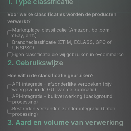
1. Type classificatie
PL
EN
DE
FR
ES
IT
SE
DK
PT
NL
Voor welke classificaties worden de producten
CZ
verwerkt?
Marketplace-classificatie (Amazon, bol.com,
eBay, enz.)
Brancheclassificatie (ETIM, ECLASS, GPC of
UNSPSC)
Eigen classificatie die wij gebruiken in e-commerce
2. Gebruikswijze
Hoe wilt u de classificatie gebruiken?
API-integratie – afzonderlijke verzoeken (bijv.
weergave in de GUI van de applicatie)
API-integratie – bulkverwerking (background
processing)
Bestanden verzenden zonder integratie (batch
processing)
3. Aard en volume van verwerking