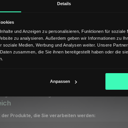
ierter Ressourcen.
Details
aus
Cookies
nhalte und Anzeigen zu personalisieren, Funktionen für soziale
e, bevor Sie sie zur Attributbefüllung einreichen?
Website zu analysieren. Außerdem geben wir Informationen zu I
r soziale Medien, Werbung und Analysen weiter. Unsere Partner
ie / -klasse
 Daten zusammen, die Sie ihnen bereitgestellt haben oder die s
ategorieerkennung
n.
le
nformationen zur Verfügung?
 Spezifikationen
Anpassen
aktionsdienst wird benötigt
ing-Dienst wird benötigt
eich
 der Produkte, die Sie verarbeiten werden: