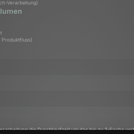
tch-Verarbeitung)
olumen
t
r Produktfluss)
erarbeitung die Durchlaufzeit um das bis zu 3-Fache ver