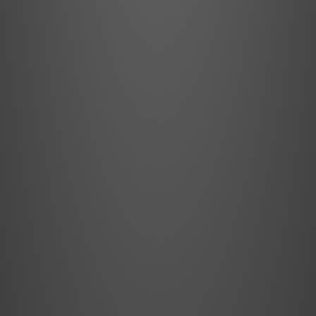
Clases: 1.859
Última actualización: 2026-05-28
ID: amazon_it
Amazon.pl (PL)
Clases: 1.851
Última actualización: 2026-05-28
ID: amazon_pl
Allegro (PL)
Clases: 20.307
Última actualización: 2026-05-11
ID: allegro
Black Red White (PL)
Clases: 908
Última actualización: 2026-05-11
ID: brw