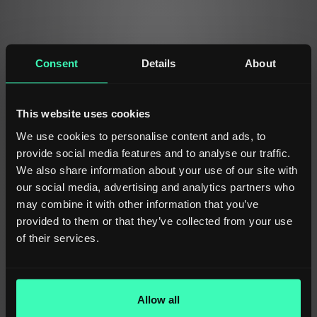
eBay (PL)
Clases: 14.840
Última actualización: 2026-08-03
ID: ebay_pl
Consent
Details
About
Leroy Merlin (FR)
This website uses cookies
Clases: 3.946
Última actualización: 2026-07-01
We use cookies to personalise content and ads, to
ID: leroymerlin_fr
provide social media features and to analyse our traffic.
We also share information about your use of our site with
our social media, advertising and analytics partners who
Leroy Merlin (PL)
may combine it with other information that you’ve
Clases: 3.946
Última actualización: 2026-07-01
provided to them or that they’ve collected from your use
ID: leroymerlin_pl
of their services.
Temu (EN)
Allow all
Clases: 42.346
Última actualización: 2026-06-15