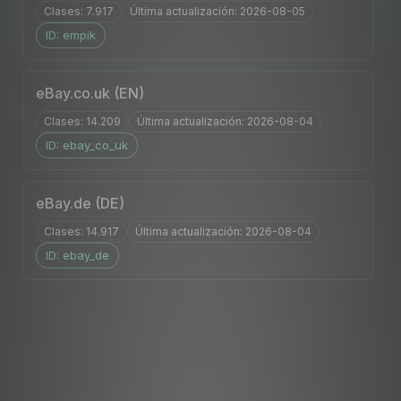
Clases: 7.917
Última actualización: 2026-08-05
PL
EN
DE
FR
IT
NL
SE
DK
PT
ID: empik
ES
CZ
eBay.co.uk (EN)
Clases: 14.209
Última actualización: 2026-08-04
ID: ebay_co_uk
eBay.de (DE)
Clases: 14.917
Última actualización: 2026-08-04
ID: ebay_de
ETIM Dynamic (EN)
Clases: 5.687
Última actualización: 2026-08-03
ID: etim_dynamic_en