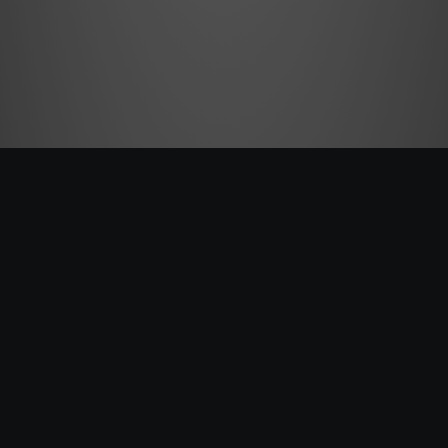
Ceneo (PL)
Clases: 3.292
Última actualización: 2026-05-11
ID: ceneo
ERLI (PL)
Clases: 11.268
Última actualización: 2026-05-11
ID: erli
ETIM 10 (DE)
Clases: 5.640
Última actualización: 2026-05-11
ID: etim_v10_de
ETIM 10 (EN)
Clases: 5.640
Última actualización: 2026-05-11