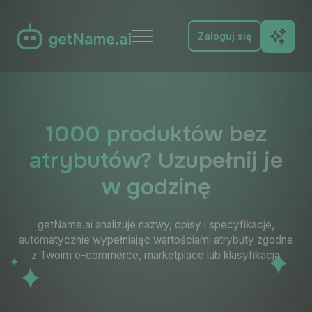
Zaloguj się
Funkcje
Przetestuj
1000 produktów bez
atrybutów? Uzupełnij je
FAQ
w godzinę
Docs
getName.ai analizuje nazwy, opisy i specyfikacje,
Blog
automatycznie wypełniając wartościami atrybuty zgodne
z Twoim e-commerce, marketplace lub klasyfikacją
Kontakt