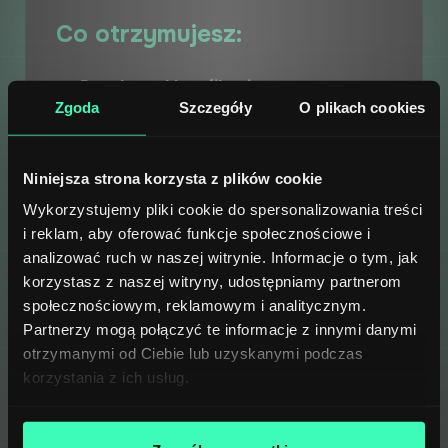
Co otrzymujesz:
Popularne klasyfikacje
Zgoda
Szczegóły
O plikach cookies
ETIM, ECLASS, GPC – ta sama jakość
uzupełniania co w wersji płatnej
Popularne marketplace
Niniejsza strona korzysta z plików cookie
Amazon, eBay, Kaufland, Allegro i inne.
Wykorzystujemy pliki cookie do spersonalizowania treści
Znajdź właściwą klasę i automatycznie
i reklam, aby oferować funkcje społecznościowe i
uzupełnij wartości atrybutów.
analizować ruch w naszej witrynie. Informacje o tym, jak
Przeliczanie jednostek
korzystasz z naszej witryny, udostępniamy partnerom
Automatyczna konwersja do wymagań
społecznościowym, reklamowym i analitycznym.
klasyfikacji. Zero ręcznych obliczeń,
Partnerzy mogą połączyć te informacje z innymi danymi
zero błędów.
otrzymanymi od Ciebie lub uzyskanymi podczas
Dowolny język danych
korzystania z ich usług.
Opisy w języku źródłowym, bez
tłumaczenia. Chiński, niemiecki, angielski
– bez problemu.