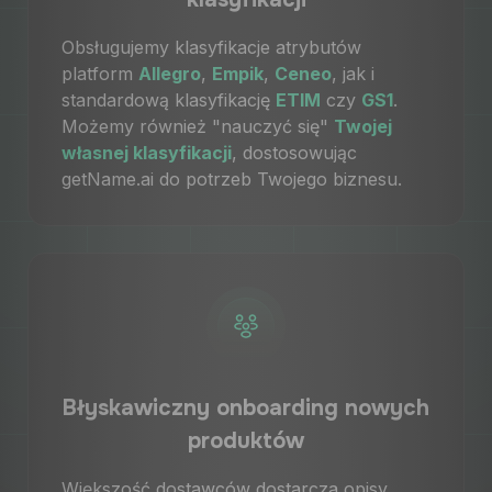
Obsługujemy klasyfikacje atrybutów
platform
Allegro
,
Empik
,
Ceneo
, jak i
standardową klasyfikację
ETIM
czy
GS1
.
Możemy również "nauczyć się"
Twojej
własnej klasyfikacji
, dostosowując
getName.ai do potrzeb Twojego biznesu.
Błyskawiczny onboarding nowych
produktów
Większość dostawców dostarcza opisy