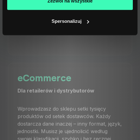
Zezwól na wszystkie
Aplikacja webowa
Dostęp bezpośrednio w przeglądarce.
Spersonalizuj
Bez integracji, bez konfiguracji.
eCommerce
Dla retailerów i dystrybutorów
Wprowadzasz do sklepu setki tysięcy
produktów od setek dostawców. Każdy
dostarcza dane inaczej – inny format, język,
jednostki. Musisz je ujednolicić według
swojej klasyfikacji, szybko i bez ręcznej